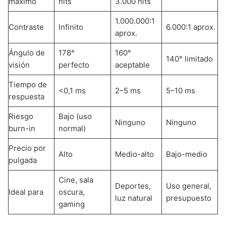
máximo
nits
3.000 nits
1.000.000:1
Contraste
Infinito
6.000:1 aprox.
aprox.
Ángulo de
178°
160°
140° limitado
visión
perfecto
aceptable
Tiempo de
<0,1 ms
2–5 ms
5–10 ms
respuesta
Riesgo
Bajo (uso
Ninguno
Ninguno
burn-in
normal)
Precio por
Alto
Medio-alto
Bajo-medio
pulgada
Cine, sala
Deportes,
Uso general,
Ideal para
oscura,
luz natural
presupuesto
gaming