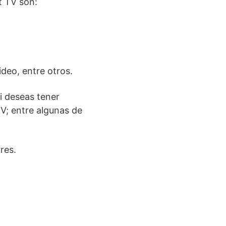
t TV son:
ideo, entre otros.
si deseas tener
TV; entre algunas de
res.