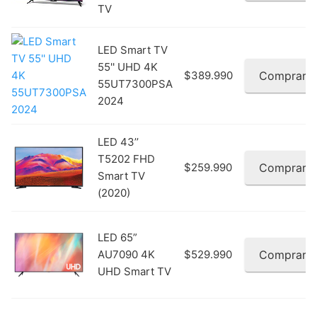
TV
LED Smart TV
55'' UHD 4K
$389.990
Comprar
55UT7300PSA
2024
LED 43’’
T5202 FHD
$259.990
Comprar
Smart TV
(2020)
LED 65”
AU7090 4K
$529.990
Comprar
UHD Smart TV