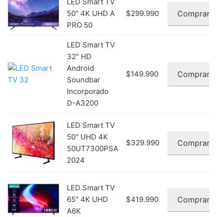
LED Smart TV
50" 4K UHD A
$299.990
Comprar
PRO 50
LED Smart TV
32" HD
Android
$149.990
Comprar
Soundbar
Incorporado
D-A3200
LED Smart TV
50'' UHD 4K
$329.990
Comprar
50UT7300PSA
2024
LED Smart TV
65" 4K UHD
$419.990
Comprar
A6K