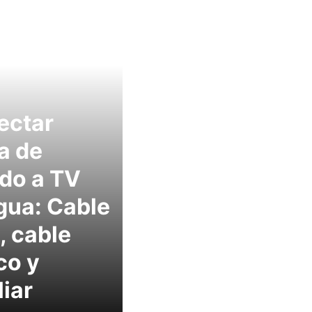
ectar
a de
do a TV
gua: Cable
 cable
co y
liar