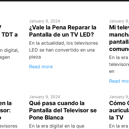
January 9, 2024
January 9
V
¿Vale la Pena Reparar la
Mi tele
 TDT a
Pantalla de un TV LED?
mancha
pantal
En la actualidad, los televisores
comun
LED se han convertido en una
n digital,
pieza
magen
En la era
televiso
Read more
en
Read mo
January 9, 2024
January 9
en la
Qué pasa cuando la
Cómo 
sor:
Pantalla del Televisor se
auricul
o
Pone Blanca
la TV
levisores
En la era digital en la que
En la era