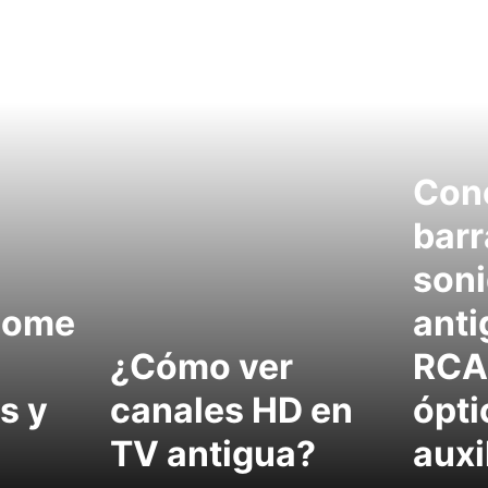
Con
barr
soni
home
anti
¿Cómo ver
RCA,
s y
canales HD en
ópti
TV antigua?
auxi