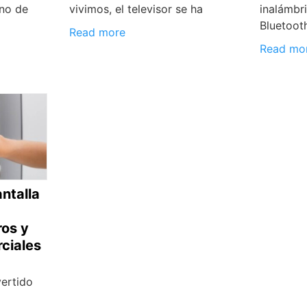
uno de
vivimos, el televisor se ha
inalámbri
Bluetoot
Read more
Read mo
ntalla
ros y
ciales
vertido