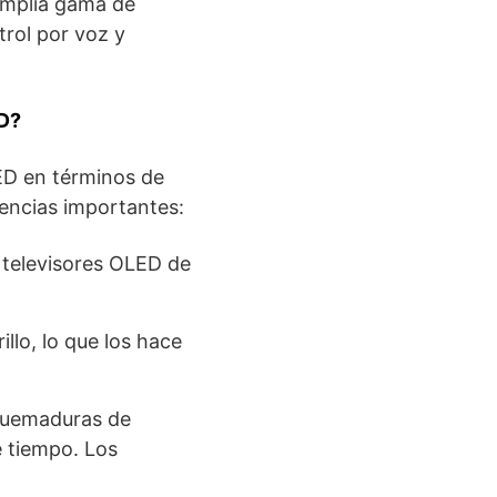
amplia gama de
trol por voz y
ED?
ED en términos de
rencias importantes:
 televisores OLED de
llo, lo que los hace
 quemaduras de
e tiempo. Los