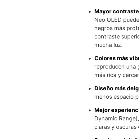
Mayor contraste
Neo QLED pueden 
negros más profu
contraste superi
mucha luz.
Colores más vibr
reproducen una g
más rica y cercan
Diseño más delg
menos espacio pa
Mejor experienc
Dynamic Range), 
claras y oscuras 