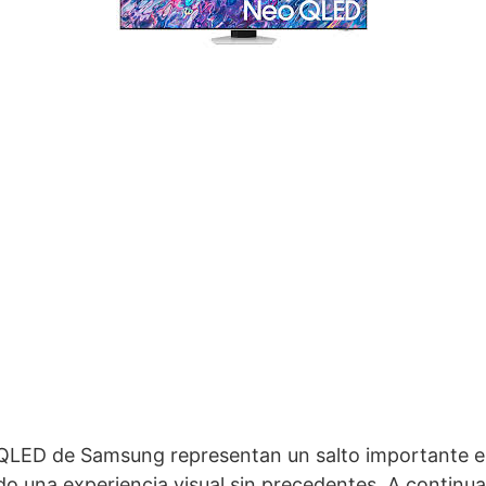
 QLED de Samsung representan un salto importante en
do una experiencia visual sin precedentes. A continua