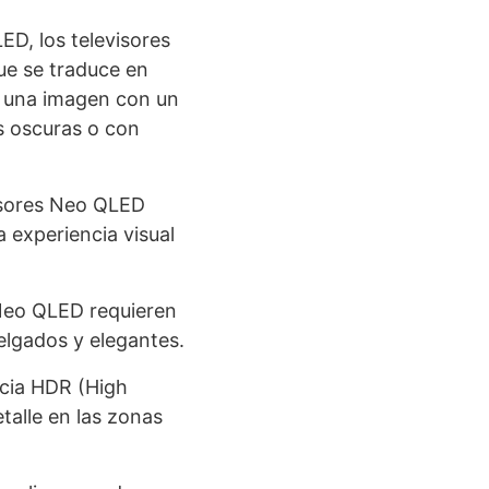
ED, los televisores
ue se traduce en
r una imagen con un
s oscuras o con
isores Neo QLED
 experiencia visual
s Neo QLED requieren
elgados y elegantes.
cia HDR (High
talle en las zonas